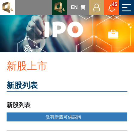
45
EN
簡
證券
期貨及期權
其他投資工具/服務
新股上市
市場資訊及研究報告
交易/資訊平台
新股列表
新股列表
關於我們
沒有新股可供認購
幫助中心
我的帳戶