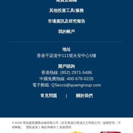
期貨及期權
其他投資工具/服務
市場資訊及研究報告
我的帳戶
地址
香港干諾道中111號永安中心5樓
開戶諮詢
香港熱線: (852) 2971-5486
中國免費熱線: 400-678-0225
電子郵箱:
QSeccs@quamgroup.com
常見問題
|
關於我們
© 2026 華富建業國際金融有限公司（於百慕達註冊成立之有限公司）版權所有，不
得轉載。
隱私政策
條款和條件
免責聲明