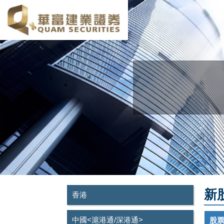
新
香港
中國
<滬港通/深港通>
股