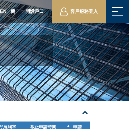
EN
簡
開設戶口
客戶服務登入
孖展利率
截止申請時間
申請