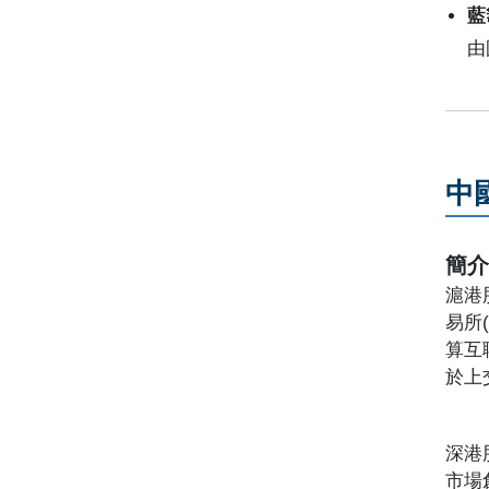
藍
由
中
簡
滬港
易所
算互
於上
深港
市場