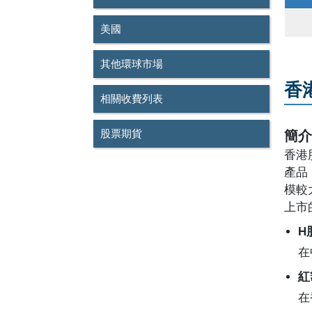
美國
其他環球市場
香
相關收費列表
股票期貨
簡
香港
產品
模較
上市
H
在
紅
在