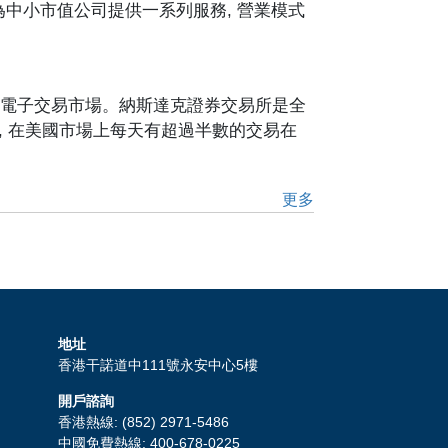
 為中小市值公司提供一系列服務, 營業模式
股票電子交易市場。納斯達克證券交易所是全
, 在美國市場上每天有超過半數的交易在
更多
地址
香港干諾道中111號永安中心5樓
開戶諮詢
香港熱線: (852) 2971-5486
中國免費熱線: 400-678-0225