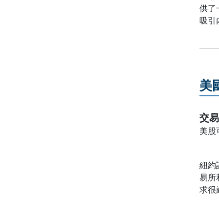
供了
吸引
美
交
美股
紐約
易所
求很