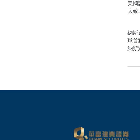
美國
大致
納斯
球首
納斯