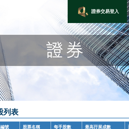
證券交易登入
股列表
票編號
股票名稱
每手股數
最高孖展成數